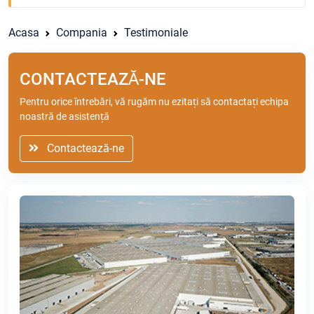
Acasa
Compania
Testimoniale
CONTACTEAZĂ-NE
Pentru orice întrebări, vă rugăm nu ezitați să contactați echipa
noastră de asistență
Contactează-ne