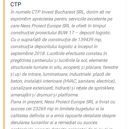
CTP
În numele CTP Invest Bucharest SRL, dorim să ne
exprimăm aprecierea pentru serviciile excelente pe
care Ness Proiect Europe SRL le oferă în timpul
construcției proiectului BUW 17 – depozit logistic.
Cu o suprafață de construcție de 139439 mp,
construcția depozitului logistic a început în
septembrie 2018. Lucrările efectuate constau în
pregătirea șantierului și lucrările la sol, elemente
structurale turnate in situ, acoperiș și placare, ferestre
și uși de intrare, luminatoare, industriale. placă de
beton, instalații interioare (HVAC, sanitare, electrice),
canalizare exterioară, hidranți și rețele de sprinklere,
amenajări și drumuri și platforme.
Pana in prezent, Ness Proiect Europe SRL a livrat cu
succes cei 23269 mp in limitele bugetului si la
calitatea definita si a emis rapoarte detaliate despre
derularea lucrarilor si a remediat cu succes