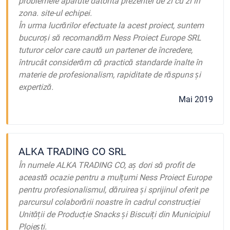
problemele aparute datorita prezentei de zi cu zi in
zona. site-ul echipei.
În urma lucrărilor efectuate la acest proiect, suntem
bucuroși să recomandăm Ness Proiect Europe SRL
tuturor celor care caută un partener de încredere,
întrucât considerăm că practică standarde înalte în
materie de profesionalism, rapiditate de răspuns și
expertiză.
Mai 2019
ALKA TRADING CO SRL
În numele ALKA TRADING CO, aș dori să profit de
această ocazie pentru a mulțumi Ness Proiect Europe
pentru profesionalismul, dăruirea și sprijinul oferit pe
parcursul colaborării noastre în cadrul construcției
Unității de Producție Snacks și Biscuiți din Municipiul
Ploiești.