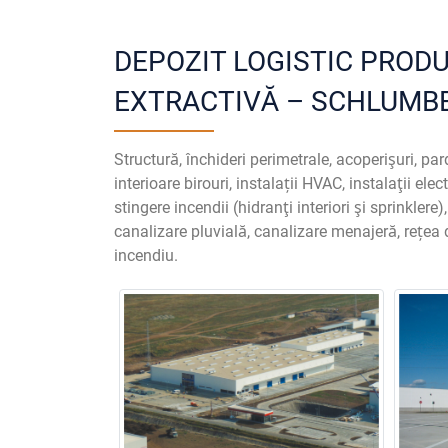
DEPOZIT LOGISTIC PRODUS
EXTRACTIVĂ – SCHLUMB
Structură, închideri perimetrale, acoperişuri, par
interioare birouri, instalații HVAC, instalaţii elec
stingere incendii (hidranţi interiori şi sprinklere
canalizare pluvială, canalizare menajeră, rețea 
incendiu.