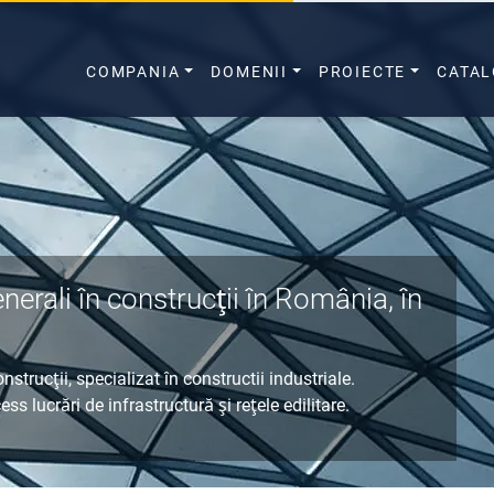
COMPANIA
DOMENII
PROIECTE
CATA
nerali în construcţii în România, în
nstrucţii, specializat în
constructii industriale.
cess
lucrări de infrastructură
şi
reţele edilitare
.