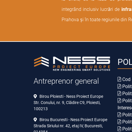
integrând inclusiv lucrări de
infra
Prahova și în toate regiunile din 
POL
Cod 
Antreprenor general
Polit
Polit
Birou Ploiesti - Ness Proiect Europe
Polit
Str. Conului, nr. 9, Clădire C9, Ploiesti,
Interes
100213
Polit
Birou Bucuresti - Ness Proiect Europe
Polit
Strada Siriului nr. 42, etaj IV, Bucuresti,
Polit
014354