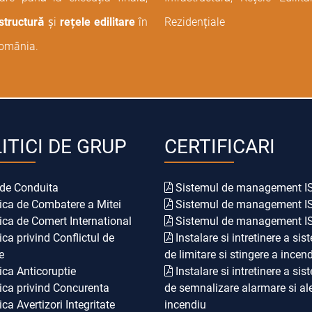
structură
și
rețele edilitare
în
Rezidențiale
România.
ITICI DE GRUP
CERTIFICARI
de Conduita
Sistemul de management I
ica de Combatere a Mitei
Sistemul de management I
ica de Comert International
Sistemul de management I
ica privind Conflictul de
Instalare si intretinere a sist
e
de limitare si stingere a incend
ica Anticoruptie
Instalare si intretinere a sist
ica privind Concurenta
de semnalizare alarmare si ale
ica Avertizori Integritate
incendiu