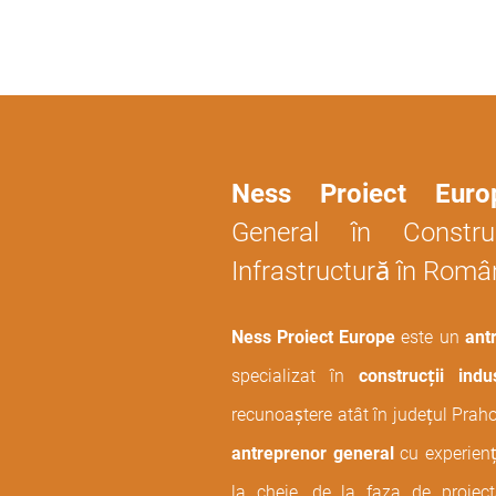
Ness Proiect Euro
General în Construc
Infrastructură în Româ
Ness Proiect Europe
este un
antr
specializat în
construcții indus
recunoaștere atât în județul Praho
antreprenor general
cu experienț
la cheie, de la faza de proiect