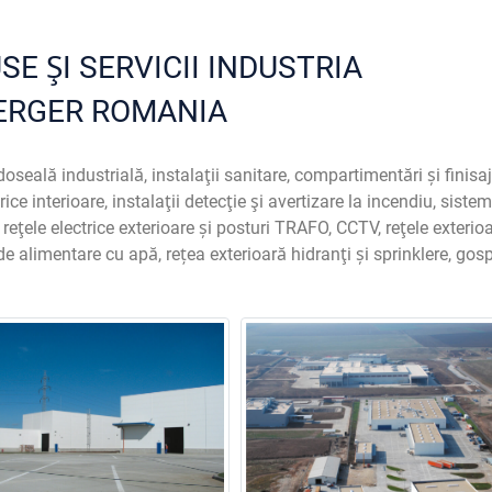
E ŞI SERVICII INDUSTRIA
ERGER ROMANIA
doseală industrială, instalaţii sanitare, compartimentări și finisa
trice interioare, instalaţii detecţie şi avertizare la incendiu, siste
), reţele electrice exterioare și posturi TRAFO, CCTV, reţele exterio
de alimentare cu apă, rețea exterioară hidranţi și sprinklere, gos