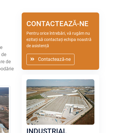
CONTACTEAZĂ-NE
Pentru orice întrebări, vă rugăm nu
ezitați să contactați echipa noastră
de asistență
je
m de
Contactează-ne
are de
podărie
INDUSTRIAL