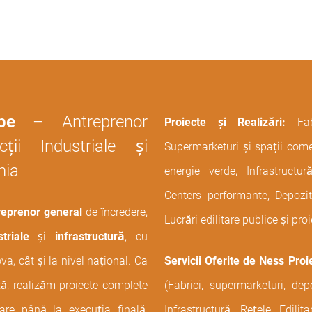
pe
– Antreprenor
Proiecte și Realizări:
Fa
ții Industriale și
Supermarketuri și spații comer
nia
energie verde, Infrastruct
Centers performante, Depozite
eprenor general
de încredere,
Lucrări edilitare publice și proi
triale
și
infrastructură
, cu
va, cât și la nivel național. Ca
Servicii Oferite de Ness Proi
ă, realizăm proiecte complete
(Fabrici, supermarketuri, dep
are până la execuția finală,
Infrastructură, Rețele Edilit