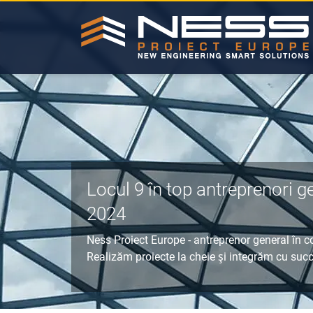
Locul 9 în top antreprenori ge
2024
Ness Proiect Europe - antreprenor general în co
Realizăm
proiecte la cheie
şi integrăm cu suc