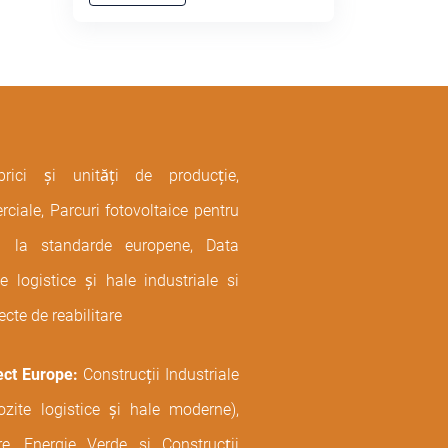
brici și unități de producție,
ciale, Parcuri fotovoltaice pentru
ură la standarde europene, Data
 logistice și hale industriale si
ecte de reabilitare
ect Europe:
Construcții Industriale
ozite logistice și hale moderne),
are, Energie Verde si Construcții