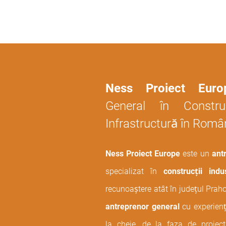
Ness Proiect Euro
General în Construc
Infrastructură în Româ
Ness Proiect Europe
este un
antr
specializat în
construcții indus
recunoaștere atât în județul Praho
antreprenor general
cu experienț
la cheie, de la faza de proiect