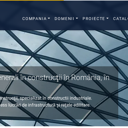
COMPANIA
DOMENII
PROIECTE
CATA
nerali în construcţii în România, în
nstrucţii, specializat în
constructii industriale.
cess
lucrări de infrastructură
şi
reţele edilitare
.