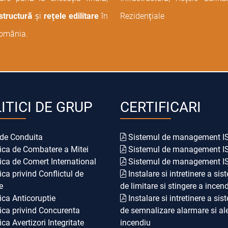
structură
și
rețele edilitare
în
Rezidențiale
România.
ITICI DE GRUP
CERTIFICARI
de Conduita
Sistemul de management I
ica de Combatere a Mitei
Sistemul de management I
ica de Comert International
Sistemul de management I
ica privind Conflictul de
Instalare si intretinere a sist
e
de limitare si stingere a incend
ica Anticoruptie
Instalare si intretinere a sist
ica privind Concurenta
de semnalizare alarmare si ale
ica Avertizori Integritate
incendiu