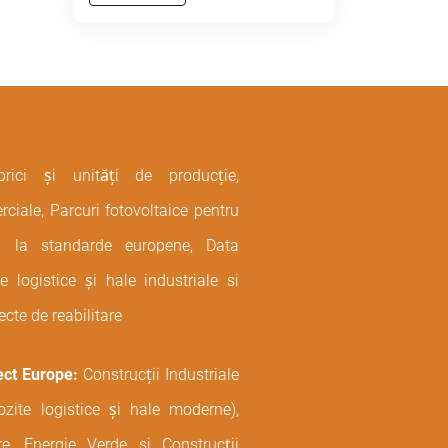
brici și unități de producție,
ciale, Parcuri fotovoltaice pentru
ură la standarde europene, Data
 logistice și hale industriale si
ecte de reabilitare
ect Europe:
Construcții Industriale
ozite logistice și hale moderne),
are, Energie Verde si Construcții