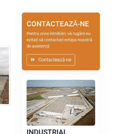
CONTACTEAZĂ-NE
Pentru orice întrebări, vă rugăm nu
ezitați să contactați echipa noastră
de asistență
Contactează-ne
INDUSTRIAL