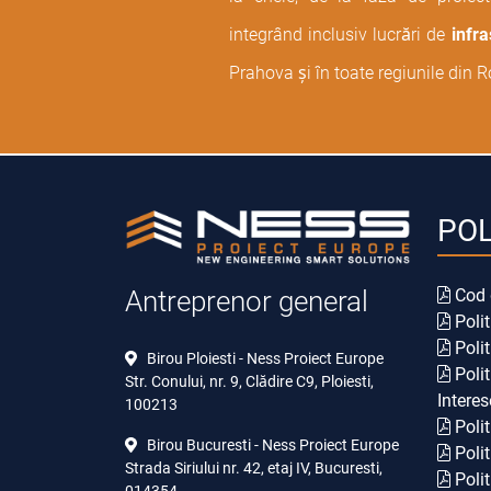
integrând inclusiv lucrări de
infra
Prahova și în toate regiunile din 
POL
Cod 
Antreprenor general
Polit
Polit
Birou Ploiesti - Ness Proiect Europe
Polit
Str. Conului, nr. 9, Clădire C9, Ploiesti,
Interes
100213
Polit
Birou Bucuresti - Ness Proiect Europe
Polit
Strada Siriului nr. 42, etaj IV, Bucuresti,
Polit
014354