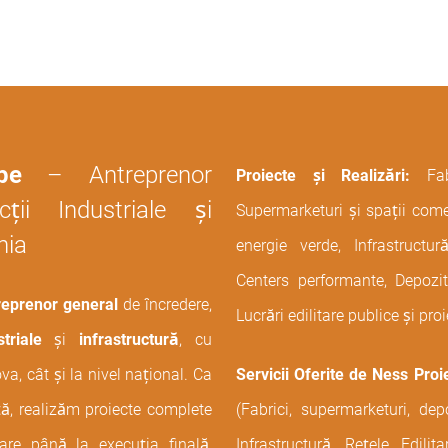
pe
– Antreprenor
Proiecte și Realizări:
Fa
ții Industriale și
Supermarketuri și spații comer
nia
energie verde, Infrastruct
Centers performante, Depozite
eprenor general
de încredere,
Lucrări edilitare publice și proi
triale
și
infrastructură
, cu
va, cât și la nivel național. Ca
Servicii Oferite de Ness Proi
ă, realizăm proiecte complete
(Fabrici, supermarketuri, dep
are până la execuția finală,
Infrastructură, Rețele Edilit