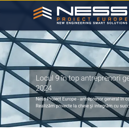
Locul 9 în top antreprenori ge
2024
Ness Proiect Europe - antreprenor general în co
Realizăm
proiecte la cheie
şi integrăm cu suc