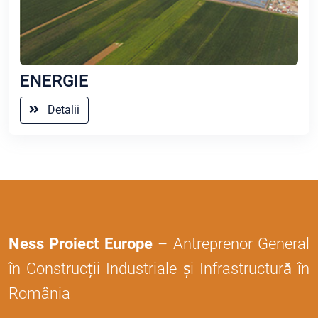
ENERGIE
Detalii
Ness Proiect Europe
– Antreprenor General
în Construcții Industriale și Infrastructură în
România