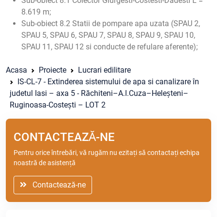
Sub-obiect 8.1 Colector Giurgesti-Costesti-Dadesti L =
8.619 m;
Sub-obiect 8.2 Statii de pompare apa uzata (SPAU 2,
SPAU 5, SPAU 6, SPAU 7, SPAU 8, SPAU 9, SPAU 10,
SPAU 11, SPAU 12 si conducte de refulare aferente);
Acasa
Proiecte
Lucrari edilitare
IS-CL-7 - Extinderea sistemului de apa si canalizare în
judetul Iasi – axa 5 - Răchiteni–A.I.Cuza–Heleșteni–
Ruginoasa-Costești – LOT 2
CONTACTEAZĂ-NE
Pentru orice întrebări, vă rugăm nu ezitați să contactați echipa
noastră de asistență
Contactează-ne